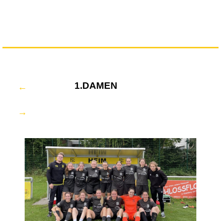
2.D
1.DAMEN