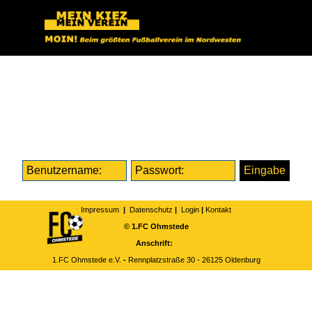
Direkt zum Seiteninhalt
LOGIN
Impressum
|
Datenschutz
|
Login
|
Kontakt
© 1.FC Ohmstede
Anschrift:
1.FC Ohmstede e.V.
-
Rennplatzstraße 30 -
26125 Oldenburg
Zurück zum Seiteninhalt