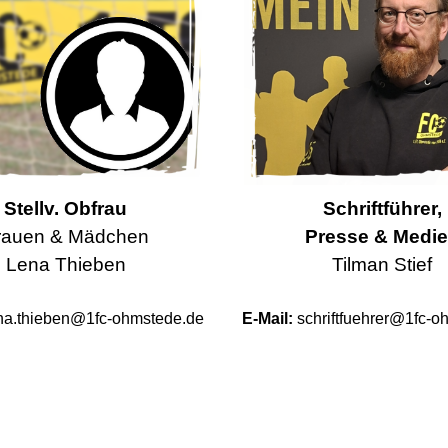
Stellv. Obfrau
Schriftführer,
rauen & Mädchen
Presse & Medi
Lena Thieben
Tilman Stief
na.thieben@1fc-ohmstede.de
E-Mail:
schriftfuehrer@1fc-o