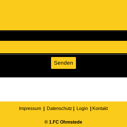
Impressum
|
Datenschutz
|
Login
|
K
ontakt
© 1.FC Ohmstede