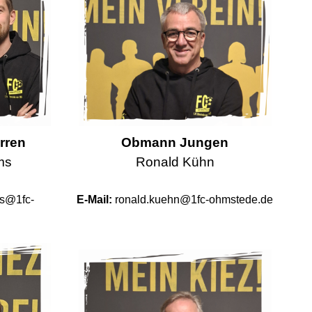
rren
Obmann Jungen
ms
Ronald Kühn
ms@1fc-
E-Mail:
ronald.kuehn@1fc-ohmstede.de