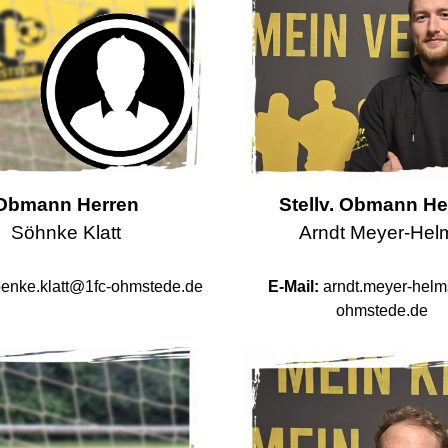
Obmann Herren
Stellv. Obmann He
Söhnke Klatt
Arndt Meyer-Hel
enke.klatt@1fc-ohmstede.de
E-Mail:
arndt.meyer-hel
ohmstede.de