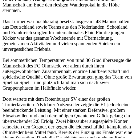
Mannschaft am Ende den riesigen Wanderpokal in die Höhe
stemmen.
Das Turnier war hochkarätig besetzt. Insgesamt 48 Mannschaften
aus Deutschland sowie Teams aus den Niederlanden, Schottland
und Frankreich sorgten für internationales Flair. Für die jungen
Kicker war das gesamte Wochenende mit Übernachtung,
gemeinsamen Aktivitäten und vielen spannenden Spielen ein
unvergessliches Erlebnis.
Bei sommerlichen Temperaturen von rund 30 Grad überzeugte die
Mannschaft des FC Ohmstede vor allem durch ihren
außergewöhnlichen Zusammenhalt, enorme Laufbereitschaft und
spielerische Qualität. Ohne große Erwartungen ging das Team von
Spiel zu Spiel – und plötzlich fand man sich nach zwei
Gruppenphasen im Halbfinale wieder.
Dort wartete mit dem Rotenburger SV einer der großen
Turnierfavoriten. Als klarer Außenseiter zeigte die E1 jedoch eine
beeindruckende Leistung. Mit einer starken Defensive, großem
Einsatzwillen und auch dem nötigen Quäntchen Glück gelang ein
überraschender 2:0-Erfolg. Zwei blitzsauber ausgespielte Konter
schockten den Gegner, der gegen die leidenschaftlich kämpfenden
Ohmsteder kein Mittel fand.
Bereits der Einzug ins Finale war eine
kleine Sensation. Doch die Geschichte war noch nicht zu Ende.