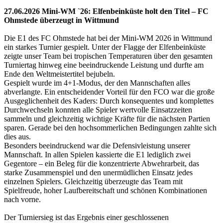
27.06.2026 Mini-WM `26: Elfenbeinküste holt den Titel – FC
Ohmstede überzeugt in Wittmund
Die E1 des FC Ohmstede hat bei der Mini-WM 2026 in Wittmund
ein starkes Turnier gespielt. Unter der Flagge der Elfenbeinküste
zeigte unser Team bei tropischen Temperaturen über den gesamten
Turniertag hinweg eine beeindruckende Leistung und durfte am
Ende den Weltmeistertitel bejubeln.
Gespielt wurde im 4+1-Modus, der den Mannschaften alles
abverlangte. Ein entscheidender Vorteil für den FCO war die große
Ausgeglichenheit des Kaders: Durch konsequentes und komplettes
Durchwechseln konnten alle Spieler wertvolle Einsatzzeiten
sammeln und gleichzeitig wichtige Kräfte für die nächsten Partien
sparen. Gerade bei den hochsommerlichen Bedingungen zahlte sich
dies aus.
Besonders beeindruckend war die Defensivleistung unserer
Mannschaft. In allen Spielen kassierte die E1 lediglich zwei
Gegentore – ein Beleg für die konzentrierte Abwehrarbeit, das
starke Zusammenspiel und den unermüdlichen Einsatz jedes
einzelnen Spielers. Gleichzeitig überzeugte das Team mit
Spielfreude, hoher Laufbereitschaft und schönen Kombinationen
nach vorne.
Der Turniersieg ist das Ergebnis einer geschlossenen