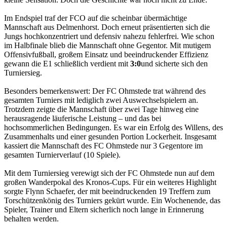
Im Endspiel traf der FCO auf die scheinbar übermächtige
Mannschaft aus Delmenhorst. Doch erneut präsentierten sich die
Jungs hochkonzentriert und defensiv nahezu fehlerfrei. Wie schon
im Halbfinale blieb die Mannschaft ohne Gegentor. Mit mutigem
Offensivfußball, großem Einsatz und beeindruckender Effizienz
gewann die E1 schließlich verdient mit
3:0
und sicherte sich den
Turniersieg.
Besonders bemerkenswert: Der FC Ohmstede trat während des
gesamten Turniers mit lediglich zwei Auswechselspielern
an.
Trotzdem zeigte die Mannschaft über zwei Tage hinweg eine
herausragende läuferische Leistung – und das bei
hochsommerlichen Bedingungen. Es war ein Erfolg des Willens, des
Zusammenhalts und einer gesunden Portion Lockerheit. Insgesamt
kassiert die Mannschaft des FC Ohmstede nur 3 Gegentore im
gesamten Turnierverlauf (10 Spiele).
Mit dem Turniersieg verewigt sich der FC Ohmstede nun auf dem
großen Wanderpokal des Kronos-Cups.
Für ein weiteres Highlight
sorgte Flynn Schaefer, der mit beeindruckenden 19 Treffern zum
Torschützenkönig des Turniers gekürt wurde.
Ein Wochenende, das
Spieler, Trainer und Eltern sicherlich noch lange in Erinnerung
behalten werden.