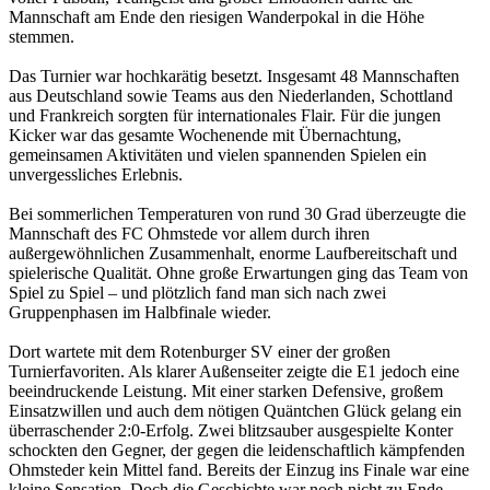
Mannschaft am Ende den riesigen Wanderpokal in die Höhe
stemmen.
Das Turnier war hochkarätig besetzt. Insgesamt 48 Mannschaften
aus Deutschland sowie Teams aus den Niederlanden, Schottland
und Frankreich sorgten für internationales Flair. Für die jungen
Kicker war das gesamte Wochenende mit Übernachtung,
gemeinsamen Aktivitäten und vielen spannenden Spielen ein
unvergessliches Erlebnis.
Bei sommerlichen Temperaturen von rund 30 Grad überzeugte die
Mannschaft des FC Ohmstede vor allem durch ihren
außergewöhnlichen Zusammenhalt, enorme Laufbereitschaft und
spielerische Qualität. Ohne große Erwartungen ging das Team von
Spiel zu Spiel – und plötzlich fand man sich nach zwei
Gruppenphasen im Halbfinale wieder.
Dort wartete mit dem Rotenburger SV einer der großen
Turnierfavoriten. Als klarer Außenseiter zeigte die E1 jedoch eine
beeindruckende Leistung. Mit einer starken Defensive, großem
Einsatzwillen und auch dem nötigen Quäntchen Glück gelang ein
überraschender 2:0-Erfolg. Zwei blitzsauber ausgespielte Konter
schockten den Gegner, der gegen die leidenschaftlich kämpfenden
Ohmsteder kein Mittel fand.
Bereits der Einzug ins Finale war eine
kleine Sensation. Doch die Geschichte war noch nicht zu Ende.