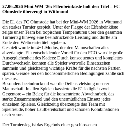
27.06.2026 Mini-WM `26: Elfenbeinküste holt den Titel – FC
Ohmstede überzeugt in Wittmund
Die E1 des FC Ohmstede hat bei der Mini-WM 2026 in Wittmund
ein starkes Turnier gespielt. Unter der Flagge der Elfenbeinküste
zeigte unser Team bei tropischen Temperaturen über den gesamten
Turniertag hinweg eine beeindruckende Leistung und durfte am
Ende den Weltmeistertitel bejubeln.
Gespielt wurde im 4+1-Modus, der den Mannschaften alles
abverlangte. Ein entscheidender Vorteil für den FCO war die große
Ausgeglichenheit des Kaders: Durch konsequentes und komplettes
Durchwechseln konnten alle Spieler wertvolle Einsatzzeiten
sammeln und gleichzeitig wichtige Kräfte für die nächsten Partien
sparen. Gerade bei den hochsommerlichen Bedingungen zahlte sich
dies aus.
Besonders beeindruckend war die Defensivleistung unserer
Mannschaft. In allen Spielen kassierte die E1 lediglich zwei
Gegentore – ein Beleg für die konzentrierte Abwehrarbeit, das
starke Zusammenspiel und den unermüdlichen Einsatz jedes
einzelnen Spielers. Gleichzeitig überzeugte das Team mit
Spielfreude, hoher Laufbereitschaft und schönen Kombinationen
nach vorne.
Der Turniersieg ist das Ergebnis einer geschlossenen