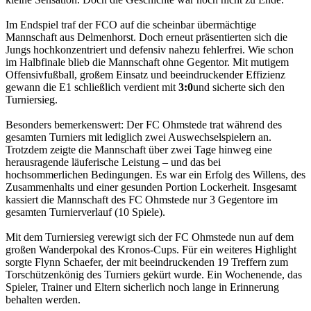
Im Endspiel traf der FCO auf die scheinbar übermächtige
Mannschaft aus Delmenhorst. Doch erneut präsentierten sich die
Jungs hochkonzentriert und defensiv nahezu fehlerfrei. Wie schon
im Halbfinale blieb die Mannschaft ohne Gegentor. Mit mutigem
Offensivfußball, großem Einsatz und beeindruckender Effizienz
gewann die E1 schließlich verdient mit
3:0
und sicherte sich den
Turniersieg.
Besonders bemerkenswert: Der FC Ohmstede trat während des
gesamten Turniers mit lediglich zwei Auswechselspielern
an.
Trotzdem zeigte die Mannschaft über zwei Tage hinweg eine
herausragende läuferische Leistung – und das bei
hochsommerlichen Bedingungen. Es war ein Erfolg des Willens, des
Zusammenhalts und einer gesunden Portion Lockerheit. Insgesamt
kassiert die Mannschaft des FC Ohmstede nur 3 Gegentore im
gesamten Turnierverlauf (10 Spiele).
Mit dem Turniersieg verewigt sich der FC Ohmstede nun auf dem
großen Wanderpokal des Kronos-Cups.
Für ein weiteres Highlight
sorgte Flynn Schaefer, der mit beeindruckenden 19 Treffern zum
Torschützenkönig des Turniers gekürt wurde.
Ein Wochenende, das
Spieler, Trainer und Eltern sicherlich noch lange in Erinnerung
behalten werden.