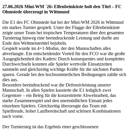
27.06.2026 Mini-WM `26: Elfenbeinküste holt den Titel – FC
Ohmstede überzeugt in Wittmund
Die E1 des FC Ohmstede hat bei der Mini-WM 2026 in Wittmund
ein starkes Turnier gespielt. Unter der Flagge der Elfenbeinküste
zeigte unser Team bei tropischen Temperaturen über den gesamten
Turniertag hinweg eine beeindruckende Leistung und durfte am
Ende den Weltmeistertitel bejubeln.
Gespielt wurde im 4+1-Modus, der den Mannschaften alles
abverlangte. Ein entscheidender Vorteil für den FCO war die große
Ausgeglichenheit des Kaders: Durch konsequentes und komplettes
Durchwechseln konnten alle Spieler wertvolle Einsatzzeiten
sammeln und gleichzeitig wichtige Kräfte für die nächsten Partien
sparen. Gerade bei den hochsommerlichen Bedingungen zahlte sich
dies aus.
Besonders beeindruckend war die Defensivleistung unserer
Mannschaft. In allen Spielen kassierte die E1 lediglich zwei
Gegentore – ein Beleg für die konzentrierte Abwehrarbeit, das
starke Zusammenspiel und den unermüdlichen Einsatz jedes
einzelnen Spielers. Gleichzeitig überzeugte das Team mit
Spielfreude, hoher Laufbereitschaft und schönen Kombinationen
nach vorne.
Der Turniersieg ist das Ergebnis einer geschlossenen