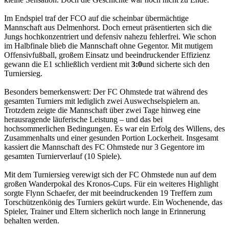
Im Endspiel traf der FCO auf die scheinbar übermächtige
Mannschaft aus Delmenhorst. Doch erneut präsentierten sich die
Jungs hochkonzentriert und defensiv nahezu fehlerfrei. Wie schon
im Halbfinale blieb die Mannschaft ohne Gegentor. Mit mutigem
Offensivfußball, großem Einsatz und beeindruckender Effizienz
gewann die E1 schließlich verdient mit
3:0
und sicherte sich den
Turniersieg.
Besonders bemerkenswert: Der FC Ohmstede trat während des
gesamten Turniers mit lediglich zwei Auswechselspielern
an.
Trotzdem zeigte die Mannschaft über zwei Tage hinweg eine
herausragende läuferische Leistung – und das bei
hochsommerlichen Bedingungen. Es war ein Erfolg des Willens, des
Zusammenhalts und einer gesunden Portion Lockerheit. Insgesamt
kassiert die Mannschaft des FC Ohmstede nur 3 Gegentore im
gesamten Turnierverlauf (10 Spiele).
Mit dem Turniersieg verewigt sich der FC Ohmstede nun auf dem
großen Wanderpokal des Kronos-Cups.
Für ein weiteres Highlight
sorgte Flynn Schaefer, der mit beeindruckenden 19 Treffern zum
Torschützenkönig des Turniers gekürt wurde.
Ein Wochenende, das
Spieler, Trainer und Eltern sicherlich noch lange in Erinnerung
behalten werden.