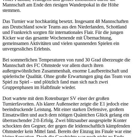
Mannschaft am Ende den riesigen Wanderpokal in die Höhe
stemmen.
Das Turnier war hochkarätig besetzt. Insgesamt 48 Mannschaften
aus Deutschland sowie Teams aus den Niederlanden, Schottland
und Frankreich sorgten für internationales Flair. Für die jungen
Kicker war das gesamte Wochenende mit Übernachtung,
gemeinsamen Aktivitäten und vielen spannenden Spielen ein
unvergessliches Erlebnis.
Bei sommerlichen Temperaturen von rund 30 Grad überzeugte die
Mannschaft des FC Ohmstede vor allem durch ihren
außergewöhnlichen Zusammenhalt, enorme Laufbereitschaft und
spielerische Qualität. Ohne große Erwartungen ging das Team von
Spiel zu Spiel – und plötzlich fand man sich nach zwei
Gruppenphasen im Halbfinale wieder.
Dort wartete mit dem Rotenburger SV einer der großen
Turnierfavoriten. Als klarer Außenseiter zeigte die E1 jedoch eine
beeindruckende Leistung. Mit einer starken Defensive, großem
Einsatzwillen und auch dem nötigen Quäntchen Glück gelang ein
überraschender 2:0-Erfolg. Zwei blitzsauber ausgespielte Konter
schockten den Gegner, der gegen die leidenschaftlich kämpfenden
Ohmsteder kein Mittel fand.
Bereits der Einzug ins Finale war eine
kleine Sensation. Doch die Geschichte war noch nicht zu Ende.